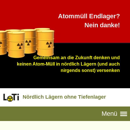
Atommüll Endla
ger?
Nein danke!
Gemeinsam an die Zukunft denken und
keinen Atom-Müll in nördlich Lägern (und auch
nirgends sonst) versenken
Nördlich Lägern ohne Tiefenlager
Menü